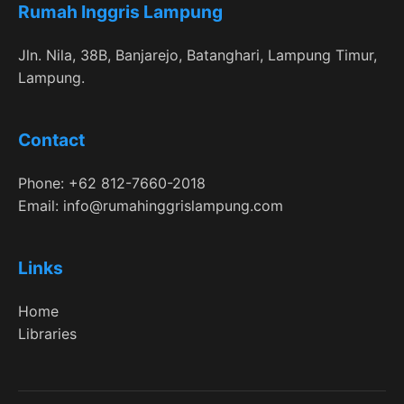
Rumah Inggris Lampung
Jln. Nila, 38B, Banjarejo, Batanghari, Lampung Timur,
Lampung.
Contact
Phone: +62 812-7660-2018
Email: info@rumahinggrislampung.com
Links
Home
Libraries