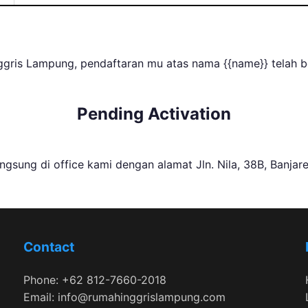
gris Lampung, pendaftaran mu atas nama {{name}} telah ber
Pending Activation
gsung di office kami dengan alamat Jln. Nila, 38B, Banja
Contact
Phone: +62 812-7660-2018
Email: info@rumahinggrislampung.com