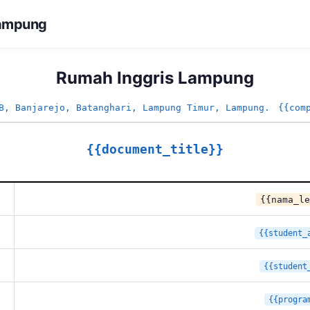
Lampung
Rumah Inggris Lampung
B, Banjarejo, Batanghari, Lampung Timur, Lampung.
{{com
{{document_title}}
{{nama_le
{{student_
{{student
{{progra