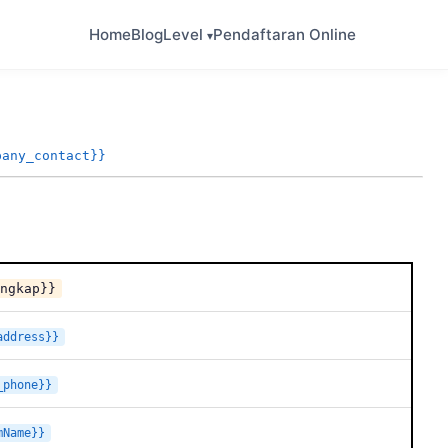
Home
Blog
Level
Pendaftaran Online
pany_contact}}
ngkap}}
address}}
_phone}}
mName}}