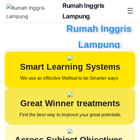
Rumah Inggris
☰
Lampung
Rumah Inggris
Lampung
Kampung Inggris-nya Lampung
Smart Learning Systems
The Pioneer of Kampung Inggris Learning
system Adopted in Lampung.
We use an effective Method to be Smarter ways
Establish on 2018
Great Winner treatments
Find the best way to improve your great potentials